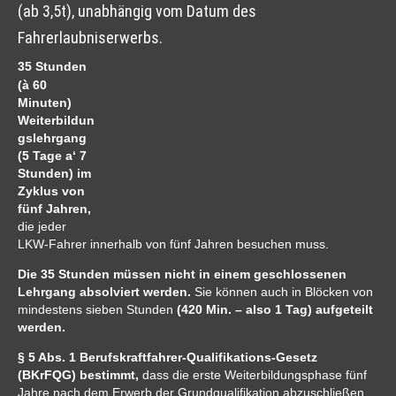
(ab 3,5t), unabhängig vom Datum des
Fahrerlaubniserwerbs.
35 Stunden
(à 60
Minuten)
Weiterbildun
gslehrgang
(5 Tage a‘ 7
Stunden) im
Zyklus von
fünf Jahren,
die jeder
LKW-Fahrer innerhalb von fünf Jahren besuchen muss.
Die 35 Stunden müssen nicht in einem geschlossenen
Lehrgang absolviert werden.
Sie können auch in Blöcken von
mindestens sieben Stunden
(420 Min. – also 1 Tag) aufgeteilt
werden.
§ 5 Abs. 1 Berufskraftfahrer-Qualifikations-Gesetz
(BKrFQG) bestimmt,
dass die erste Weiterbildungsphase fünf
Jahre nach dem Erwerb der Grundqualifikation abzuschließen